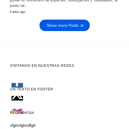
posee un sinnúmero de especies, subespecies y variedades, al
punto tal…
4 años ago
Show more Posts
VISITANOS EN NUESTRAS REDES
UN TEXTO EN FOOTER
FCGFGHFGH
xfghcfghcdfgh